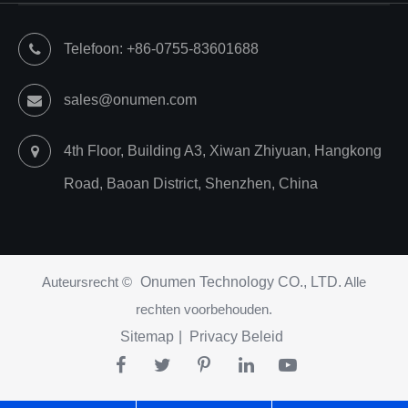
Telefoon: +86-0755-83601688
sales@onumen.com
4th Floor, Building A3, Xiwan Zhiyuan, Hangkong
Road, Baoan District, Shenzhen, China
Auteursrecht ©
Onumen Technology CO., LTD.
Alle
rechten voorbehouden.
Sitemap
|
Privacy Beleid