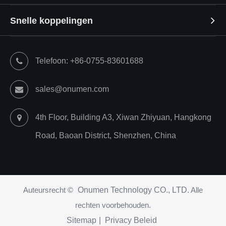
Snelle koppelingen
Telefoon: +86-0755-83601688
sales@onumen.com
4th Floor, Building A3, Xiwan Zhiyuan, Hangkong
Road, Baoan District, Shenzhen, China
Auteursrecht ©
Onumen Technology CO., LTD.
Alle
rechten voorbehouden.
Sitemap
|
Privacy Beleid