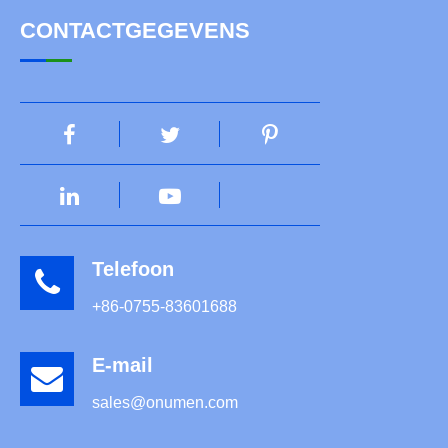
CONTACTGEGEVENS
Telefoon
+86-0755-83601688
E-mail
sales@onumen.com