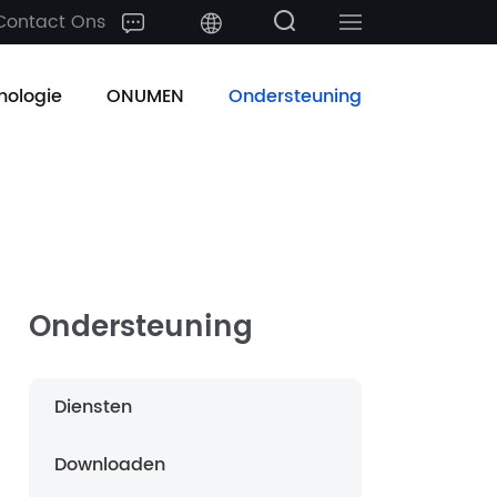
Contact Ons
中文
nologie
ONUMEN
Ondersteuning
English
日本語
한국어
français
Ondersteuning
Deutsch
Diensten
Español
Downloaden
русский