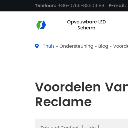
Telefoon:
+86-0755-83601688
E-mail:
Opvouwbare LED
Scherm
Thuis
Ondersteuning
Blog
Voord
Voordelen Van
Reclame